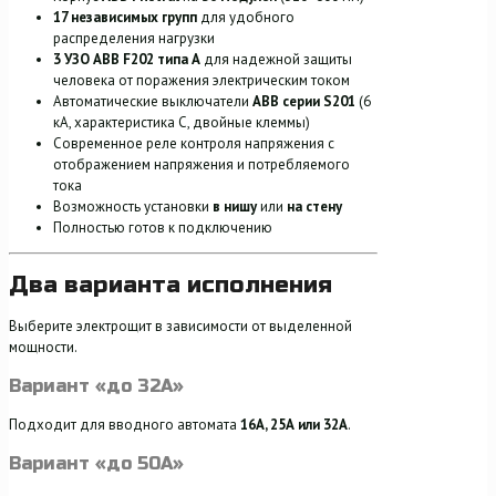
17 независимых групп
для удобного
распределения нагрузки
3 УЗО ABB F202 типа А
для надежной защиты
человека от поражения электрическим током
Автоматические выключатели
ABB серии S201
(6
кА, характеристика C, двойные клеммы)
Современное реле контроля напряжения с
отображением напряжения и потребляемого
тока
Возможность установки
в нишу
или
на стену
Полностью готов к подключению
Два варианта исполнения
Выберите электрощит в зависимости от выделенной
мощности.
Вариант «до 32А»
Подходит для вводного автомата
16А, 25А или 32А
.
Вариант «до 50А»